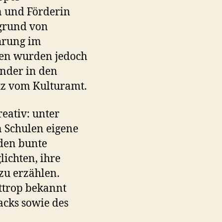
n und Förderin
fgrund von
ührung im
gen wurden jedoch
inder in den
tz vom Kulturamt.
eativ: unter
n Schulen eigene
nden bunte
ichten, ihre
zu erzählen.
ottrop bekannt
cks sowie des