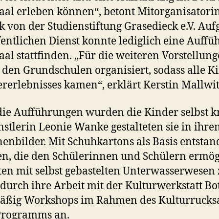
l erleben können“, betont Mitorganisatori
k von der Studienstiftung Grasedieck e.V. Au
fentlichen Dienst konnte lediglich eine Auff
l stattfinden. „Für die weiteren Vorstellun
n den Grundschulen organisiert, sodass alle K
ererlebnisses kamen“, erklärt Kerstin Mallwi
ie Aufführungen wurden die Kinder selbst kr
stlerin Leonie Wanke gestalteten sie in ihre
enbilder. Mit Schuhkartons als Basis entsta
n, die den Schülerinnen und Schülern ermögl
en mit selbst gebastelten Unterwasserwesen 
durch ihre Arbeit mit der Kulturwerkstatt B
mäßig Workshops im Rahmen des Kulturrucksa
Programms an.