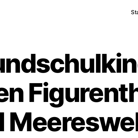
St
undschulkin
en Figurent
 Meereswe