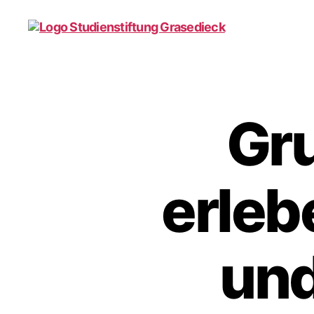
studienstiftung-
grasedieck.de
Gr
erleb
und