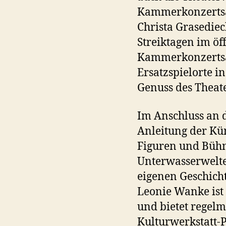
Kammerkonzertsaa
Christa Grasediec
Streiktagen im öf
Kammerkonzertsaa
Ersatzspielorte i
Genuss des Theat
Im Anschluss an d
Anleitung der Kün
Figuren und Bühn
Unterwasserwelte
eigenen Geschicht
Leonie Wanke ist 
und bietet regel
Kulturwerkstatt-