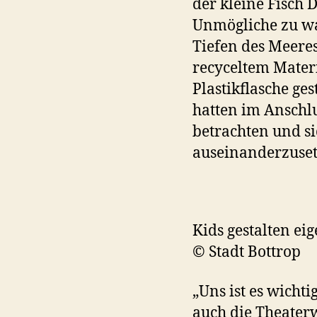
der kleine Fisch
Unmögliche zu wa
Tiefen des Meere
recyceltem Materi
Plastikflasche ge
hatten im Anschlu
betrachten und s
auseinanderzuset
Kids gestalten ei
© Stadt Bottrop
„Uns ist es wicht
auch die Theater