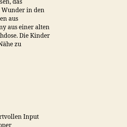
ßen, das
s Wunder in den
den aus
my aus einer alten
ühdose. Die Kinder
 Nähe zu
rtvollen Input
oper