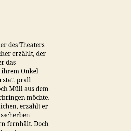
er des Theaters
her erzählt, der
er das
t ihrem Onkel
 statt prall
noch Müll aus dem
herbringen möchte.
chen, erzählt er
asscherben
n fernhält. Doch